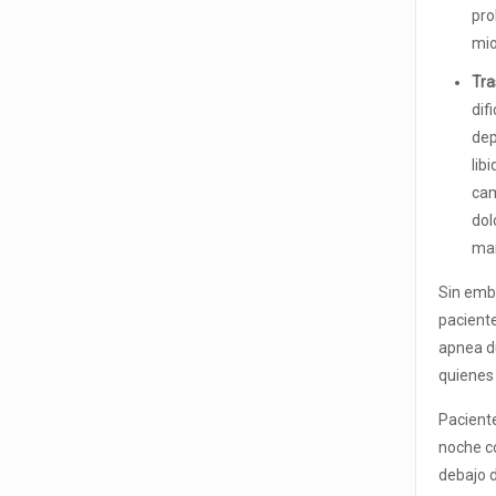
pro
mio
Tra
dif
dep
lib
cam
dol
mañ
Sin emb
paciente
apnea du
quienes 
Pacient
noche c
debajo 