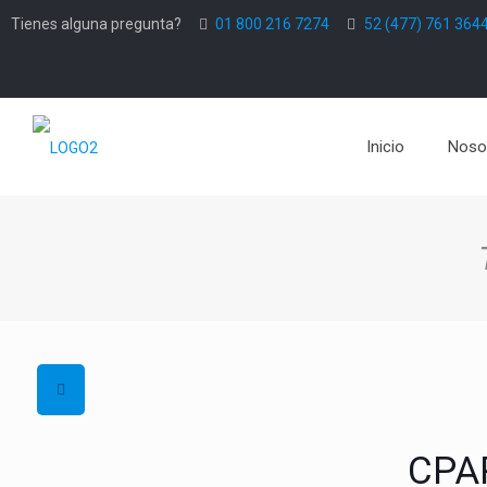
Tienes alguna pregunta?
01 800 216 7274
52 (477) 761 364
Inicio
Noso
CPA