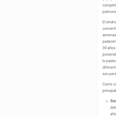
completa
pulmone
El sínd
convert
amenaza
padecim
30 años 
poniendo
lo padec
diferent
son per
Como co
principa
Som
deb
afe