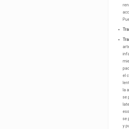
ren
acc
Pue
Tra
Tra
art
inf
mie
pac
el 
len
la 
se 
lat
eso
se 
y p