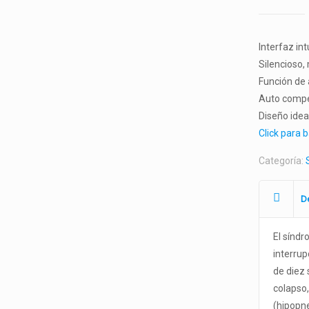
Interfaz int
Silencioso,
Función de
Auto compen
Diseño idea
Click para b
Categoría:
D
El sínd
interrup
de diez
colapso,
(hipopne