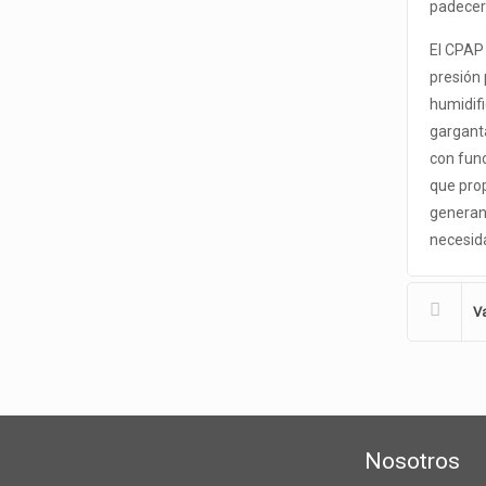
padecer
El CPAP 
presión 
humidifi
gargant
con fun
que pro
generan
necesida
Va
Nosotros