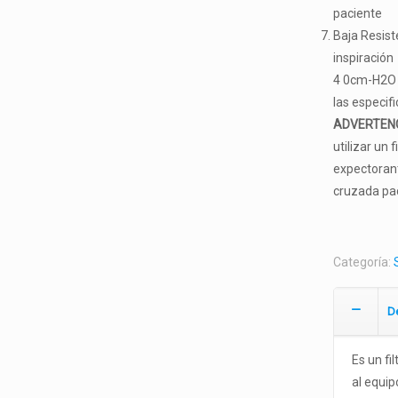
paciente
Baja Resiste
inspiración
4 0cm-H2O /
las especif
ADVERTENC
utilizar un 
expectorant
cruzada pac
Categoría:
D
Es un fi
al equip