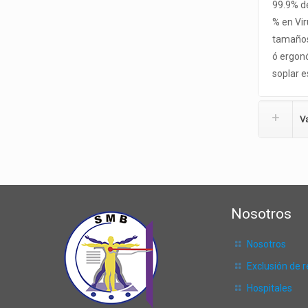
99.9% de
% en Vir
tamaños 
ó ergonó
soplar e
Va
Nosotros
Nosotros
Exclusión de 
Hospitales