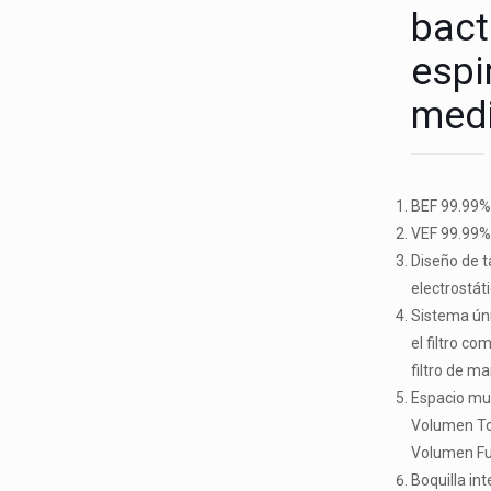
bact
espi
medi
BEF 99.99% 
VEF 99.99% d
Diseño de t
electrostáti
Sistema ún
el filtro co
filtro de m
Espacio mu
Volumen Tot
Volumen Fu
Boquilla int