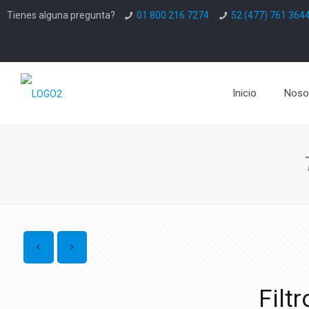
Tienes alguna pregunta?
01 800 216 7274
52 (477) 761 364
Inicio
Noso
Filtr